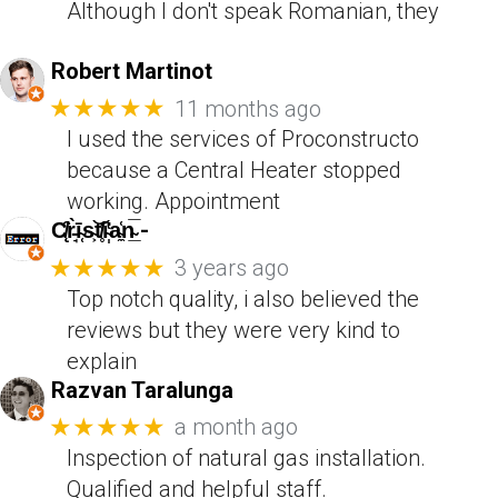
Although I don't speak Romanian, they
Robert Martinot
★★★★★
11 months ago
I used the services of Proconstructo
because a Central Heater stopped
working. Appointment
C̸̨̑r̵̘̀ī̴̜s̴͕͝t̸̥̓i̴̩̔a̴̼͑n̴̲̅ -
★★★★★
3 years ago
Top notch quality, i also believed the
reviews but they were very kind to
explain
Razvan Taralunga
★★★★★
a month ago
Inspection of natural gas installation.
Qualified and helpful staff.