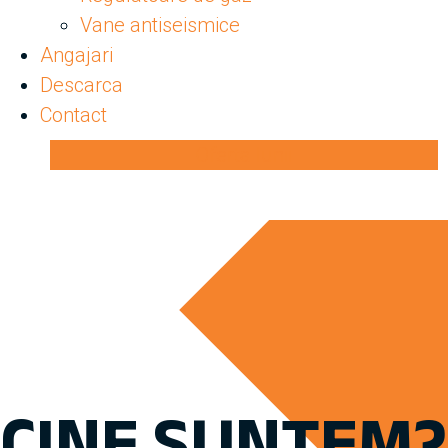
Vane antiseismice
Angajari
Descarca
Contact
Oferta lunii
CINE SUNTEM?