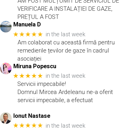
AM FOST MULȚUMIT DE SERVICIUL DE
VERIFICARE A INSTALAȚIEI DE GAZE,
PREȚUL A FOST
Manuela D
★★★★★
in the last week
Am colaborat cu această firmă pentru
remedierile țevilor de gaze în cadrul
asociației
Miruna Popescu
★★★★★
in the last week
Servicii impecabile!
Domnul Mircea Ardeleanu ne-a oferit
servicii impecabile, a efectuat
Ionut Nastase
★★★★★
in the last week